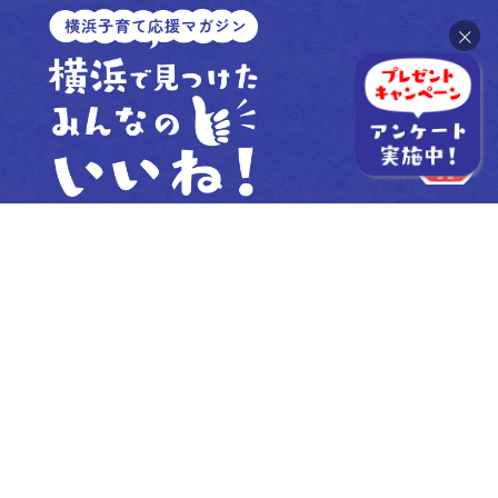
×
Powered by
横浜市こども青少年局企画調整課
TEL：
045-671-4281
FAX：
045-663-8061
kd-kikaku@city.yokohama.lg.jp
TOP