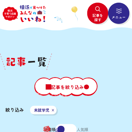
記事を
メニュー
探す
# All
# ピックアップ
# 新着記事
# サク読記事
# 子育てのヒント
Powered by
# 市の取組
# Good days!
記事を絞り込み
TOP
絞り込み
未就学児
記事一覧
# All
# 妊娠・出産
# 未就学児
新着順
人気順