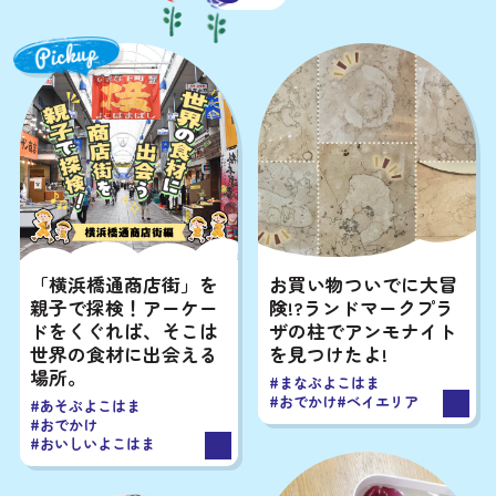
今月の新着記事
# 小学生
# 中学生以上
# 0-1歳
未就学児にピッタリ
# 2-4歳
# 5歳-未就学児
市の取組
Good days! YOKOHAMA
# All
# おでかけ
# お買い物
# あずかり
# 運動
# 手続き
# 相談
「横浜橋通商店街」を
お買い物ついでに大冒
親子で探検！アーケー
険!?ランドマークプラ
# ママパパのケア
# 体験
# 親子体験
ドをくぐれば、そこは
ザの柱でアンモナイト
世界の食材に出会える
を見つけたよ!
# 親子でたのしむ
# 防災
場所。
#まなぶよこはま
#おでかけ
#ベイエリア
#あそぶよこはま
#おでかけ
#おいしいよこはま