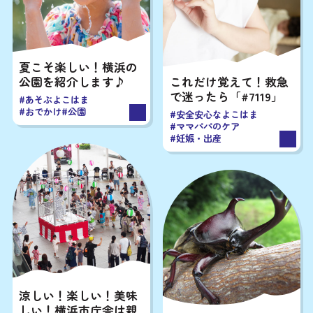
記事を探す
夏こそ楽しい！横浜の
公園を紹介します♪
これだけ覚えて！救急
で迷ったら「#7119」
#あそぶよこはま
#おでかけ
#公園
#安全安心なよこはま
#ママパパのケア
#妊娠・出産
涼しい！楽しい！美味
しい！横浜市庁舎は親