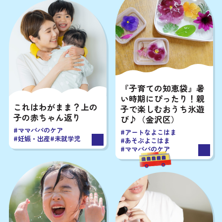
# All
# イベント
# おまつり
# ベイエリア
# みなとみらい
# マルシェ
# 公園
# 自然
# 図書館
# 動物園
# 保育所
# 幼稚園
# 小学校
# 中学校
『子育ての知恵袋』暑
い時期にぴったり！親
これはわがまま？上の
子で楽しむおうち氷遊
子の赤ちゃん返り
び♪（金沢区）
#ママパパのケア
#アートなよこはま
#妊娠・出産
#未就学児
#あそぶよこはま
# All
# アート
# あそぶ
# おいしい
#ママパパのケア
# おトク
# グローバル
# デジタル
# ふれあう
# まなぶ
# 安全安心
# 未来
# 夜
# 緑あふれる