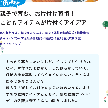
今月の新着記事
# 小学生
# 中学生以上
# 0-1歳
未就学児にピッタリ
親子で育む、お片付け習慣！
# 2-4歳
# 5歳-未就学児
こどもアイテムが片付くアイデア
市の取組
Good days! YOKOHAMA
#ふれあうよこはま
#まなぶよこはま
#体験
#未就学児
#情操教育
#ママパパのケア
#親子体験
#0-1歳
#2-4歳
#5歳-未就学児
#ピックアップ
# All
# おでかけ
# お買い物
# あずかり
# 運動
# 手続き
# 相談
すっきり暮らしたいけれど、忙しくて片付けられ
ない。片付けたそばから、また散らかっていく。
# ママパパのケア
# 体験
# 親子体験
収納方法を真似してもうまくいかない。そんなお
# 親子でたのしむ
# 防災
悩みはありませんか？
親も子も楽しく片付けをするためのコツを、おす
すめの収納アイデアとともに、整理収納アドバイ
ザーの佐藤加奈子さんにお聞きしました。