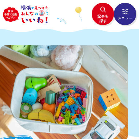
記事を
メニュー
探す
# All
# ピックアップ
# 新着記事
# サク読記事
# 子育てのヒント
Powered by
# 市の取組
# Good days!
TOP
記事一覧
# All
# 妊娠・出産
# 未就学児