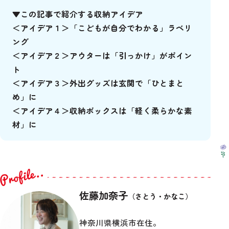
# All
# イベント
# おまつり
▼この記事で紹介する収納アイデア
＜アイデア１＞「こどもが自分でわかる」ラベリ
# ベイエリア
# みなとみらい
# マルシェ
ング
＜アイデア２＞アウターは「引っかけ」がポイン
# 公園
# 自然
# 図書館
# 動物園
ト
# 保育所
# 幼稚園
# 小学校
# 中学校
＜アイデア３＞外出グッズは玄関で「ひとまと
め」に
＜アイデア４＞収納ボックスは「軽く柔らかな素
材」に
# All
# アート
# あそぶ
# おいしい
# おトク
# グローバル
# デジタル
佐藤加奈子
（さとう・かなこ）
# ふれあう
# まなぶ
# 安全安心
# 未来
# 夜
# 緑あふれる
神奈川県横浜市在住。