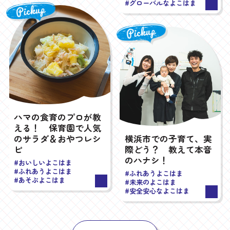
#グローバルなよこはま
ハマの食育のプロが教
える！ 保育園で人気
のサラダ＆おやつレシ
横浜市での子育て、実
ピ
際どう？ 教えて本音
のハナシ！
#おいしいよこはま
#ふれあうよこはま
#ふれあうよこはま
#あそぶよこはま
#未来のよこはま
#安全安心なよこはま