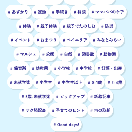
# あずかり
# 運動
# 手続き
# 相談
# ママパパのケア
# 体験
# 親子体験
# 親子でたのしむ
# 防災
# イベント
# おまつり
# ベイエリア
# みなとみらい
# マルシェ
# 公園
# 自然
# 図書館
# 動物園
# 保育所
# 幼稚園
# 小学校
# 中学校
# 妊娠・出産
# 未就学児
# 小学生
# 中学生以上
# 0-1歳
# 2-4歳
# 5歳-未就学児
# ピックアップ
# 新着記事
# サク読記事
# 子育てのヒント
# 市の取組
# Good days!