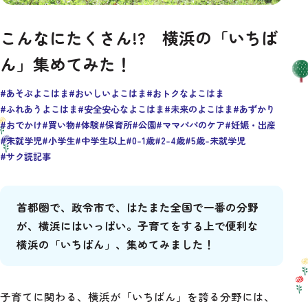
今月の新着記事
# 小学生
# 中学生以上
# 0-1歳
未就学児にピッタリ
こんなにたくさん!? 横浜の「いちば
# 2-4歳
# 5歳-未就学児
ん」集めてみた！
市の取組
Good days! YOKOHAMA
#あそぶよこはま
#おいしいよこはま
#おトクなよこはま
#ふれあうよこはま
#安全安心なよこはま
#未来のよこはま
#あずかり
#おでかけ
#買い物
#体験
#保育所
#公園
#ママパパのケア
#妊娠・出産
# All
# おでかけ
# お買い物
#未就学児
#小学生
#中学生以上
#0-1歳
#2-4歳
#5歳-未就学児
#サク読記事
# あずかり
# 運動
# 手続き
# 相談
# ママパパのケア
# 体験
# 親子体験
首都圏で、政令市で、はたまた全国で一番の分野
が、横浜にはいっぱい。子育てをする上で便利な
# 親子でたのしむ
# 防災
横浜の「いちばん」、集めてみました！
子育てに関わる、横浜が「いちばん」を誇る分野には、