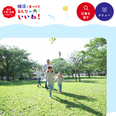
記事を
メニュー
探す
# All
# ピックアップ
# 新着記事
# サク読記事
# 子育てのヒント
Powered by
# 市の取組
# Good days!
TOP
記事一覧
# All
# 妊娠・出産
# 未就学児