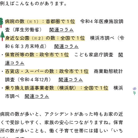
例えばこんなものがあります。
# All
# イベント
# おまつり
# ベイエリア
# みなとみらい
# マルシェ
病院の数
：首都圏で１位
令和4 年医療施設調
（※１）
査（厚生労働省）
関連コラム
# 公園
# 自然
# 図書館
# 動物園
身近な公園
の数：全国で１位
横浜市調べ（令
（※２）
和６年３月末時点）
関連コラム
# 保育所
# 幼稚園
# 小学校
# 中学校
保育所等の数：政令市で１位
こども家庭庁調査
関
連コラム
百貨店・スーパーの数：政令市で１位
商業動態統計
調査（令和４年12月）
関連コラム
乗り換え鉄道事業者数（横浜駅）：全国で１位
横浜
# All
# アート
# あそぶ
# おいしい
市調べ
関連コラム
# おトク
# グローバル
# デジタル
病院の数が多いと、アクシデントがあった時もお家の近
# ふれあう
# まなぶ
# 安全安心
くで受診しやすく、家族の安心につながりますね。保育
所の数が多いことも、働く子育て世帯には嬉しい「いち
# 未来
# 夜
# 緑あふれる